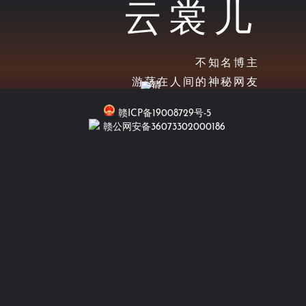
云裳儿
不知名博主
游荡在人间的神秘网友
赣ICP备19008729号-5
赣公网安备36073302000186
Resume
个人履历
网名
云裳
儿
性别
保密